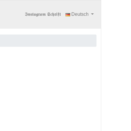
𝕴𝖓𝖘𝖙𝖆𝖌𝖗𝖆𝖒 𝕾𝖈𝖍𝖗𝖎𝖋𝖙
Deutsch