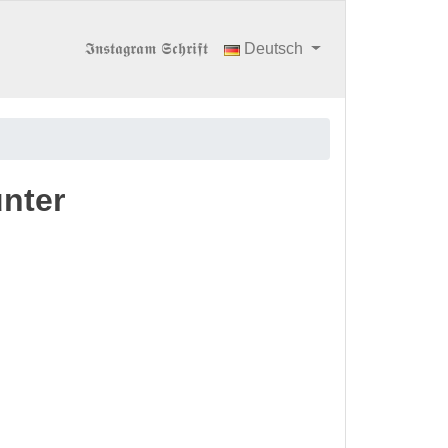
𝕴𝖓𝖘𝖙𝖆𝖌𝖗𝖆𝖒 𝕾𝖈𝖍𝖗𝖎𝖋𝖙
Deutsch
unter